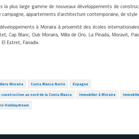
 la plus large gamme de nouveaux développements de construction
 campagne, appartements d'architecture contemporaine, de style 
éveloppements à Moraira à proximité des écoles internationales,
et, Cap Blanc, Club Moraira, Milla de Oro, La Pinada, Moravit, Paic
 El Estret, Fanadix.
liers Moraira
Costa Blanca Norte
Espagne
 construction au nord de la Costa Blanca
Immobilier à Moraira
Immobilie
ers Holidaydream